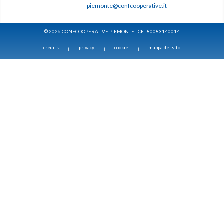
piemonte@confcooperative.it
© 2026 CONFCOOPERATIVE PIEMONTE - CF : 80083140014
credits
privacy
cookie
mappa del sito
|
|
|