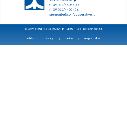
t +39 011/4405400
f +39 011/4405456
piemonte@confcooperative.it
© 2026 CONFCOOPERATIVE PIEMONTE - CF : 80083140014
credits
privacy
cookie
mappa del sito
|
|
|