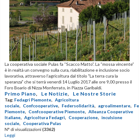
La cooperativa sociale Pulas fa “Scacco Matto”. La “mossa vincente”
è in realtà un convegno sulla cura, riabilitazione e inclusione socio
lavorativa, attraverso l’agricoltura dal titolo "La terra cura la
speranza" che si terrà venerdì 14 Luglio 2017 alle ore 9,00 presso il
Foro Boario di Nizza Monferrato, in Piazza Garibaldi.
Primo Piano
,
Le Notizie
,
Le Nostre Storie
Tag:
Fedagri Piemonte
,
Agricoltura
sociale
,
Confcooperative
,
Federsolidarità
,
agroalimentare
,
Fe
Piemonte
,
Confcooperative Piemonte
,
Alleanza Cooperative
Italiane
,
Agricoltura Fedagri
,
Cooperazione
,
inculsione
sociale
,
Cooperativa Pulas
N° di visualizzazioni
(3362)
Leggi