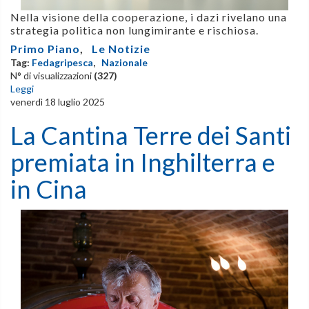
Nella visione della cooperazione, i dazi rivelano una
strategia politica non lungimirante e rischiosa.
Primo Piano
,
Le Notizie
Tag:
Fedagripesca
,
Nazionale
N° di visualizzazioni
(327)
Leggi
venerdì 18 luglio 2025
La Cantina Terre dei Santi
premiata in Inghilterra e
in Cina