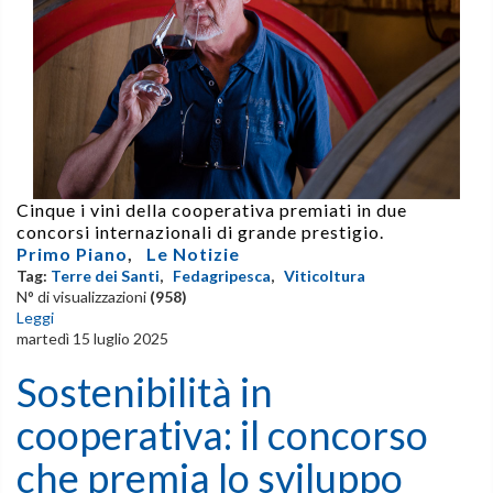
Cinque i vini della cooperativa premiati in due
concorsi internazionali di grande prestigio.
Primo Piano
,
Le Notizie
Tag:
Terre dei Santi
,
Fedagripesca
,
Viticoltura
N° di visualizzazioni
(958)
Leggi
martedì 15 luglio 2025
Sostenibilità in
cooperativa: il concorso
che premia lo sviluppo