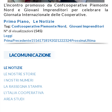
L’incontro promosso da Confcooperative Piemonte
Nord e Giovani Imprenditori per celebrare la
Giornata Internazionale delle Cooperative.
Primo Piano
,
Le Notizie
Tag:
Confcooperative Piemonte Nord
,
Giovani Imprenditori
N° di visualizzazioni
(545)
Leggi
Prima
Precedente
15
16
17
18
19
20
21
22
23
24
Prossima
Ultima
LACOMUNICAZIONE
LE NOTIZIE
LE NOSTRE STORIE
I NOSTRI NUMERI
LA RASSEGNA STAMPA
L'ITALIA COOPERATIVA
AREA STUDI