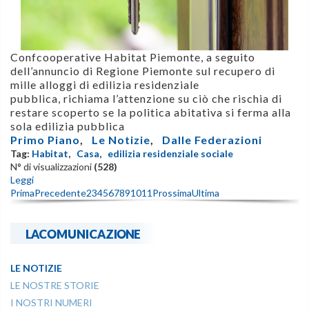
Confcooperative Habitat Piemonte,
a seguito
dell’annuncio di Regione Piemonte sul recupero di
mille alloggi di edilizia residenziale
pubblica, richiama l’attenzione su ciò che rischia di
restare scoperto se la politica abitativa si ferma alla
sola edilizia pubblica
Primo Piano
,
Le Notizie
,
Dalle Federazioni
Tag:
Habitat
,
Casa
,
edilizia residenziale sociale
N° di visualizzazioni
(528)
Leggi
Prima
Precedente
2
3
4
5
6
7
8
9
10
11
Prossima
Ultima
LACOMUNICAZIONE
LE NOTIZIE
LE NOSTRE STORIE
I NOSTRI NUMERI