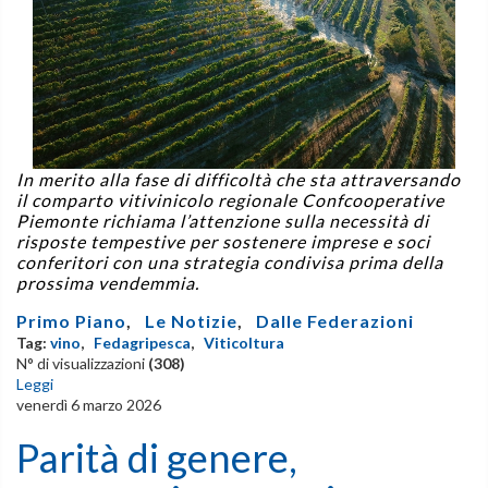
In merito alla fase di difficoltà che sta attraversando
il comparto vitivinicolo regionale Confcooperative
Piemonte richiama l’attenzione sulla necessità di
risposte tempestive per sostenere imprese e soci
conferitori con una strategia condivisa prima della
prossima vendemmia.
Primo Piano
,
Le Notizie
,
Dalle Federazioni
Tag:
vino
,
Fedagripesca
,
Viticoltura
N° di visualizzazioni
(308)
Leggi
venerdì 6 marzo 2026
Parità di genere,