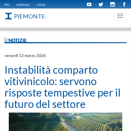
PEC
WEBMAIL
LOGIN
PIEMONTE
Toggl
navig
leNOTIZIE
venerdì 13 marzo 2026
Instabilità comparto
vitivinicolo: servono
risposte tempestive per il
futuro del settore