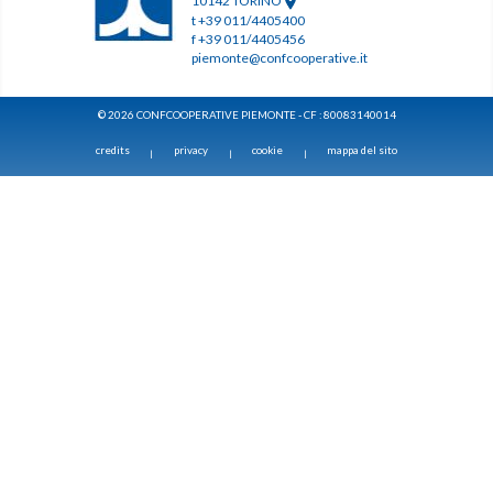
10142 TORINO
t +39 011/4405400
f +39 011/4405456
piemonte@confcooperative.it
© 2026 CONFCOOPERATIVE PIEMONTE - CF : 80083140014
credits
privacy
cookie
mappa del sito
|
|
|