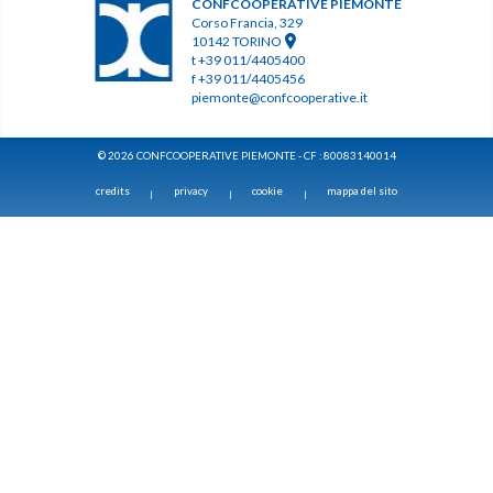
CONFCOOPERATIVE PIEMONTE
Corso Francia, 329
10142 TORINO
t +39 011/4405400
f +39 011/4405456
piemonte@confcooperative.it
© 2026 CONFCOOPERATIVE PIEMONTE - CF : 80083140014
credits
privacy
cookie
mappa del sito
|
|
|