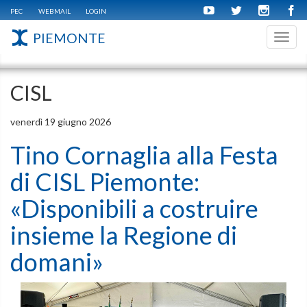
PEC
WEBMAIL
LOGIN
PIEMONTE
Toggl
navig
CISL
venerdì 19 giugno 2026
Tino Cornaglia alla Festa
di CISL Piemonte:
«Disponibili a costruire
insieme la Regione di
domani»