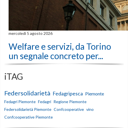
mercoledì 5 agosto 2026
Welfare e servizi, da Torino
un segnale concreto per...
iTAG
Federsolidarietà
Fedagripesca
Piemonte
Fedagri Piemonte
Fedagri
Regione Piemonte
Federsolidarietà Piemonte
Confcooperative
vino
Confcooperative Piemonte