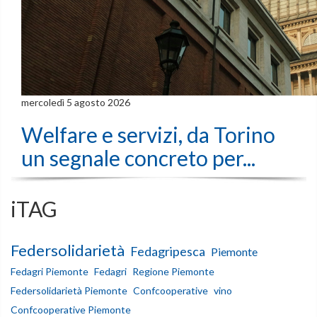
mercoledì 5 agosto 2026
Welfare e servizi, da Torino
un segnale concreto per...
iTAG
Federsolidarietà
Fedagripesca
Piemonte
Fedagri Piemonte
Fedagri
Regione Piemonte
Federsolidarietà Piemonte
Confcooperative
vino
Confcooperative Piemonte