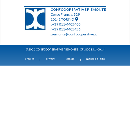
CONFCOOPERATIVE PIEMONTE
Corso Francia, 329
10142 TORINO
t +39 011/4405400
f +39 011/4405456
piemonte@confcooperative.it
© 2026 CONFCOOPERATIVE PIEMONTE - CF : 80083140014
credits
privacy
cookie
mappa del sito
|
|
|