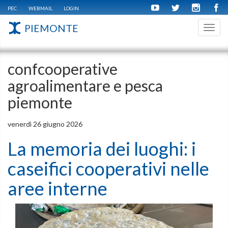
PEC
WEBMAIL
LOGIN
PIEMONTE
Toggl
navig
confcooperative
agroalimentare e pesca
piemonte
venerdì 26 giugno 2026
La memoria dei luoghi: i
caseifici cooperativi nelle
aree interne