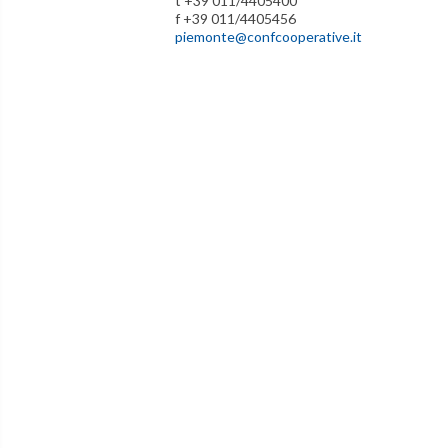
t +39 011/4405400
f +39 011/4405456
piemonte@confcooperative.it