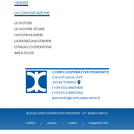
I SERVIZI
LA COMUNICAZIONE
LE NOTIZIE
LE NOSTRE STORIE
I NOSTRI NUMERI
LA RASSEGNA STAMPA
L'ITALIA COOPERATIVA
AREA STUDI
CONFCOOPERATIVE PIEMONTE
Corso Francia, 329
10142 TORINO
t +39 011/4405400
f +39 011/4405456
piemonte@confcooperative.it
© 2026 CONFCOOPERATIVE PIEMONTE - CF : 80083140014
credits
privacy
cookie
mappa del sito
|
|
|