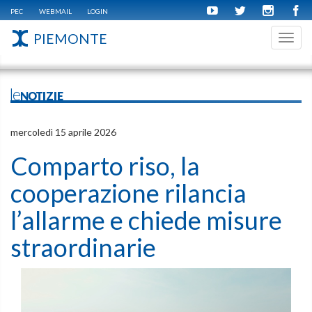
PEC
WEBMAIL
LOGIN
PIEMONTE
Toggl
navig
leNOTIZIE
mercoledì 15 aprile 2026
Comparto riso, la
cooperazione rilancia
l’allarme e chiede misure
straordinarie