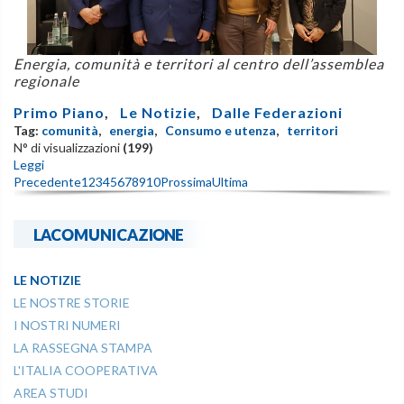
Energia, comunità e territori al centro dell’assemblea
regionale
Primo Piano
,
Le Notizie
,
Dalle Federazioni
Tag:
comunità
,
energia
,
Consumo e utenza
,
territori
N° di visualizzazioni
(199)
Leggi
Precedente
1
2
3
4
5
6
7
8
9
10
Prossima
Ultima
LACOMUNICAZIONE
LE NOTIZIE
LE NOSTRE STORIE
I NOSTRI NUMERI
LA RASSEGNA STAMPA
L'ITALIA COOPERATIVA
AREA STUDI