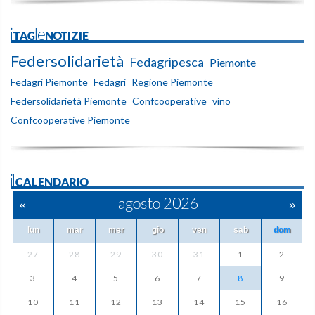
iTAGleNOTIZIE
Federsolidarietà
Fedagripesca
Piemonte
Fedagri Piemonte
Fedagri
Regione Piemonte
Federsolidarietà Piemonte
Confcooperative
vino
Confcooperative Piemonte
ilCALENDARIO
«
agosto 2026
»
lun
mar
mer
gio
ven
sab
dom
27
28
29
30
31
1
2
3
4
5
6
7
8
9
10
11
12
13
14
15
16