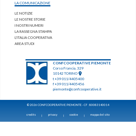
LA COMUNICAZIONE
LE NOTIZIE
LE NOSTRE STORIE
I NOSTRI NUMERI
LA RASSEGNA STAMPA
L'ITALIA COOPERATIVA
AREA STUDI
CONFCOOPERATIVE PIEMONTE
Corso Francia, 329
10142 TORINO
t +39 011/4405400
f +39 011/4405456
piemonte@confcooperative.it
© 2026 CONFCOOPERATIVE PIEMONTE - CF : 80083140014
credits
privacy
cookie
mappa del sito
|
|
|