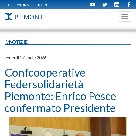
PEC
WEBMAIL
LOGIN
PIEMONTE
Toggl
navig
leNOTIZIE
venerdì 17 aprile 2026
Confcooperative
Federsolidarietà
Piemonte: Enrico Pesce
confermato Presidente