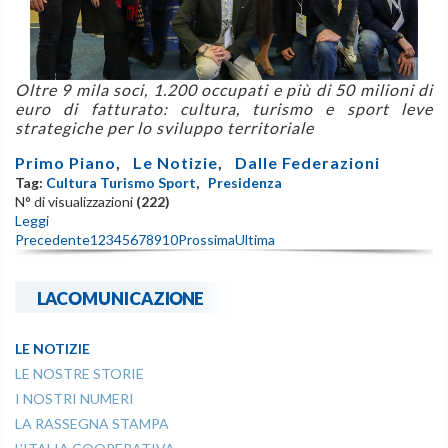
Oltre 9 mila soci, 1.200 occupati e più di 50 milioni di
euro di fatturato: cultura, turismo e sport leve
strategiche per lo sviluppo territoriale
Primo Piano
,
Le Notizie
,
Dalle Federazioni
Tag:
Cultura Turismo Sport
,
Presidenza
N° di visualizzazioni
(222)
Leggi
Precedente
1
2
3
4
5
6
7
8
9
10
Prossima
Ultima
LACOMUNICAZIONE
LE NOTIZIE
LE NOSTRE STORIE
I NOSTRI NUMERI
LA RASSEGNA STAMPA