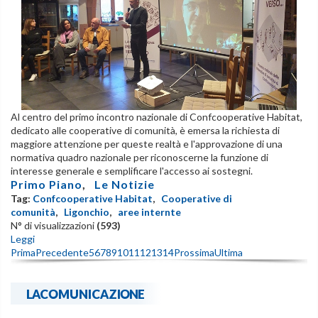
Al centro del primo incontro nazionale di Confcooperative Habitat,
dedicato alle cooperative di comunità, è emersa la richiesta di
maggiore attenzione per queste realtà e l'approvazione di una
normativa quadro nazionale per riconoscerne la funzione di
interesse generale e semplificare l'accesso ai sostegni.
Primo Piano
,
Le Notizie
Tag:
Confcooperative Habitat
,
Cooperative di
comunità
,
Ligonchio
,
aree internte
N° di visualizzazioni
(593)
Leggi
Prima
Precedente
5
6
7
8
9
10
11
12
13
14
Prossima
Ultima
LACOMUNICAZIONE