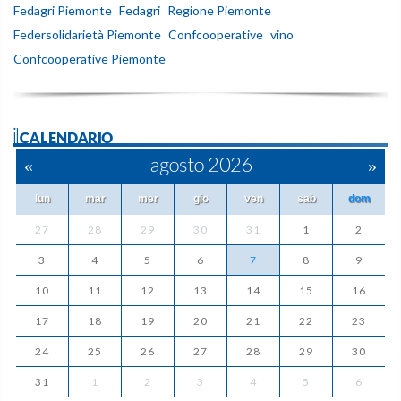
Fedagri Piemonte
Fedagri
Regione Piemonte
Federsolidarietà Piemonte
Confcooperative
vino
Confcooperative Piemonte
ilCALENDARIO
«
agosto 2026
»
lun
mar
mer
gio
ven
sab
dom
27
28
29
30
31
1
2
3
4
5
6
7
8
9
10
11
12
13
14
15
16
17
18
19
20
21
22
23
24
25
26
27
28
29
30
31
1
2
3
4
5
6