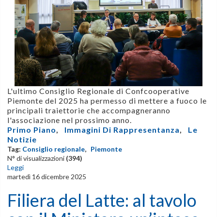
L'ultimo Consiglio Regionale di Confcooperative
Piemonte del 2025 ha permesso di mettere a fuoco le
principali traiettorie che accompagneranno
l'associazione nel prossimo anno.
Primo Piano
,
Immagini Di Rappresentanza
,
Le
Notizie
Tag:
Consiglio regionale
,
Piemonte
N° di visualizzazioni
(394)
Leggi
martedì 16 dicembre 2025
Filiera del Latte: al tavolo