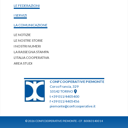
LE FEDERAZIONI
I SERVIZI
LA COMUNICAZIONE
LE NOTIZIE
LE NOSTRE STORIE
I NOSTRI NUMERI
LA RASSEGNA STAMPA
L'ITALIA COOPERATIVA
AREA STUDI
CONFCOOPERATIVE PIEMONTE
Corso Francia, 329
10142 TORINO
t +39 011/4405400
f +39 011/4405456
piemonte@confcooperative.it
© 2026 CONFCOOPERATIVE PIEMONTE - CF : 80083140014