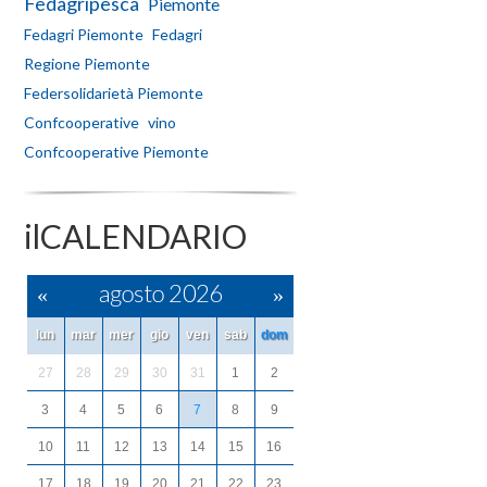
Fedagripesca
Piemonte
Fedagri Piemonte
Fedagri
Regione Piemonte
Federsolidarietà Piemonte
Confcooperative
vino
Confcooperative Piemonte
ilCALENDARIO
«
agosto 2026
»
lun
mar
mer
gio
ven
sab
dom
27
28
29
30
31
1
2
3
4
5
6
7
8
9
10
11
12
13
14
15
16
17
18
19
20
21
22
23