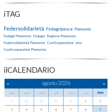
iTAG
Federsolidarietà
Fedagripesca
Piemonte
Fedagri Piemonte
Fedagri
Regione Piemonte
Federsolidarietà Piemonte
Confcooperative
vino
Confcooperative Piemonte
ilCALENDARIO
«
agosto 2026
»
lun
mar
mer
gio
ven
sab
dom
27
28
29
30
31
1
2
3
4
5
6
7
8
9