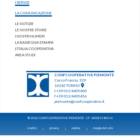
I SERVIZI
LA COMUNICAZIONE
LE NOTIZIE
LE NOSTRE STORIE
I NOSTRI NUMERI
LA RASSEGNA STAMPA
L'ITALIA COOPERATIVA
AREA STUDI
CONFCOOPERATIVE PIEMONTE
Corso Francia, 329
10142 TORINO
t +39 011/4405400
f +39 011/4405456
piemonte@confcooperative.it
© 2026 CONFCOOPERATIVE PIEMONTE - CF : 80083140014
credits
privacy
cookie
mappa del sito
|
|
|