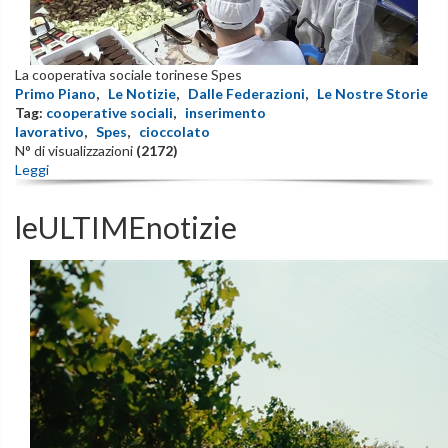
La cooperativa sociale torinese Spes
Primo Piano
,
Le Notizie
,
Dalle Federazioni
,
Le Nostre Storie
Tag:
cooperative sociali
,
inserimento
lavorativo
,
Spes
,
cioccolato
N° di visualizzazioni
(2172)
Leggi
leULTIMEnotizie