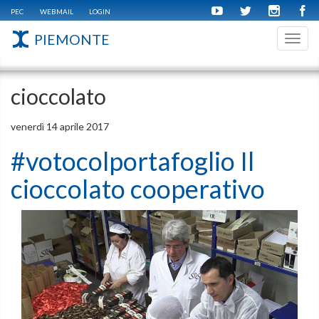
PEC
WEBMAIL
LOGIN
PIEMONTE
Toggl
navig
cioccolato
venerdì 14 aprile 2017
#votocolportafoglio Il
cioccolato cooperativo